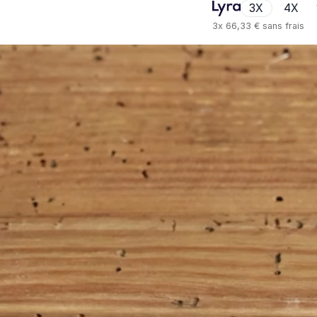
3X
4X
3x
66,33 €
sans frais