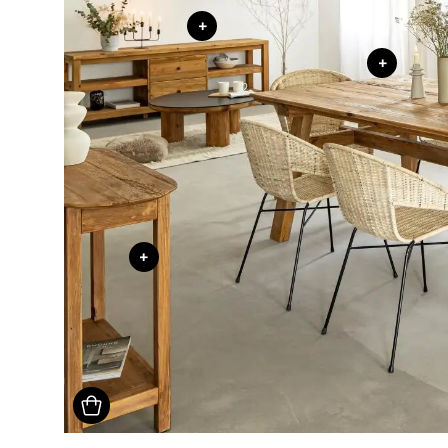
+
+
+