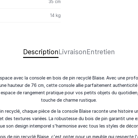
35 cm
14 kg
Description
Livraison
Entretien
space avec la console en bois de pin recyclé Blaise. Avec une prof
une hauteur de 76 cm, cette console allie parfaitement authenticité 
un espace de rangement pratique pour vos petits objets du quotidien
touche de charme rustique.
pin recyclé, chaque pièce de la console Blaise raconte une histoire 
et des textures variées. La robustesse du bois de pin garantit une
e
que son design intemporel s'harmonise avec tous les styles de décora
bois de pin recyclé Blaise, c'est opter pour un meuble qui respecte 