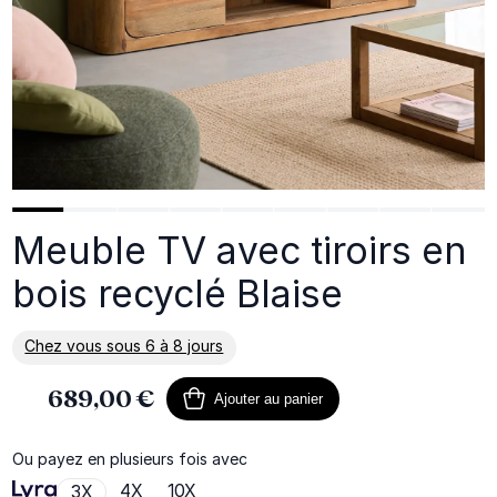
Meuble TV avec tiroirs en
bois recyclé Blaise
Chez vous sous 6 à 8 jours
En savoir plus sur la livraison
689,00 €
Ajouter au panier
Ou payez en plusieurs fois avec
4X
10X
3X