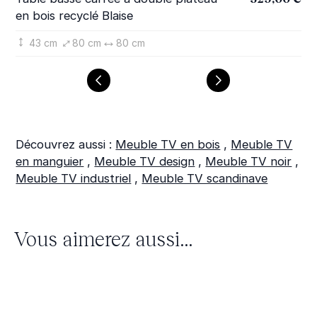
en bois recyclé Blaise
Bla
43 cm
80 cm
80 cm
Découvrez aussi :
Meuble TV en bois
,
Meuble TV
en manguier
,
Meuble TV design
,
Meuble TV noir
,
Meuble TV industriel
,
Meuble TV scandinave
Vous aimerez aussi...