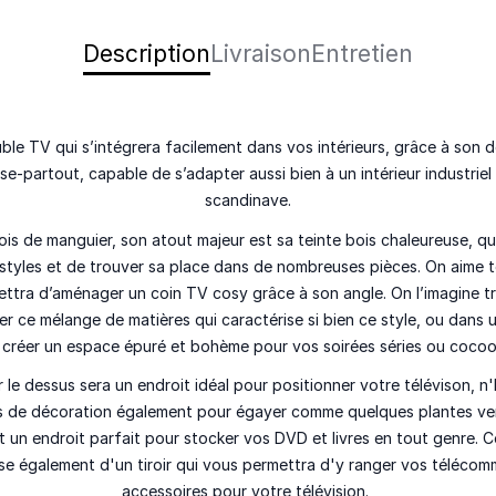
Description
Livraison
Entretien
ble TV qui s’intégrera
facilement
dans vos intérieurs, grâce à son 
se-partout, capable de s’adapter aussi bien à un intérieur industrie
scandinave.
ois de manguier, son atout majeur est sa
teinte bois chaleureuse
, qu
 styles et de trouver sa place dans de nombreuses pièces. On aime t
ettra d’aménager un coin TV cosy grâce à son angle. On l’imagine tr
ter ce mélange de matières qui caractérise si bien ce style, ou dans
 créer un espace épuré et bohème pour vos soirées séries ou cocoo
 le dessus sera un endroit idéal pour positionner votre télévison, n
s de décoration également pour égayer comme quelques plantes ver
it un endroit parfait pour stocker vos DVD et livres en tout genre. 
e également d'un tiroir qui vous permettra d'y ranger vos téléco
accessoires pour votre télévision.