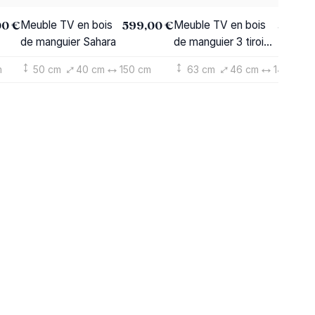
00 €
599,00 €
319,6
Meuble TV en bois
Meuble TV en bois
de manguier Sahara
de manguier 3 tiroirs
Wood
m
50 cm
40 cm
150 cm
63 cm
46 cm
149 cm