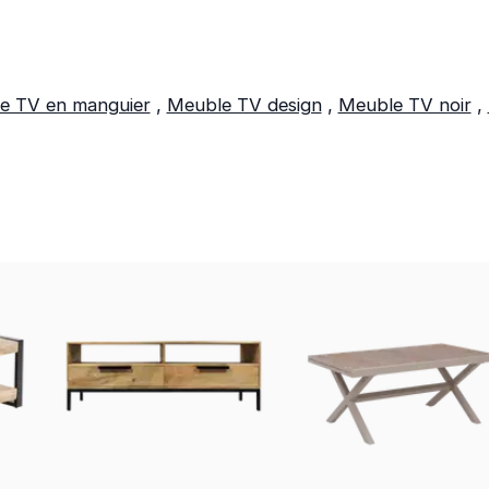
e TV en manguier
,
Meuble TV design
,
Meuble TV noir
,