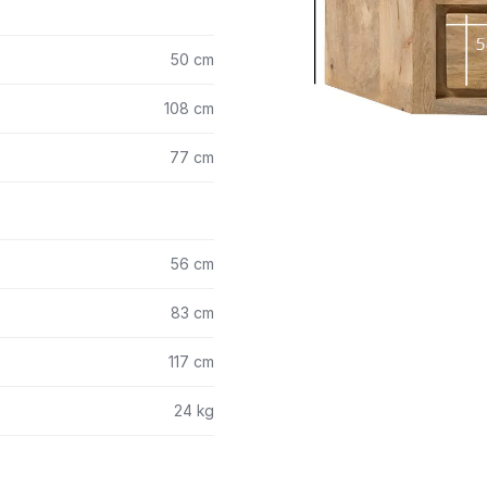
50 cm
108 cm
77 cm
56 cm
83 cm
117 cm
24 kg