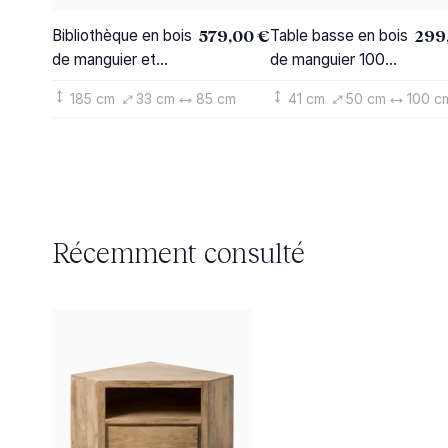
579,00 €
299
Bibliothèque en bois
Table basse en bois
de manguier et
de manguier 100
métal Locker
cm New-York
185 cm
33 cm
85 cm
41 cm
50 cm
100 c
Récemment consulté