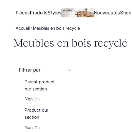
Pièces
Produits
Styles
Nouveautés
Shop
Accueil
Meubles en bois recyclé
Meubles en bois recyclé
Filtrer par
Parent product
our section
articles
Non
71
Product our
section
articles
Non
71