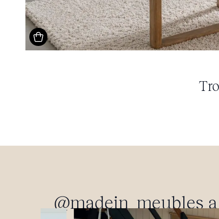
Tro
@madein_meubles a p