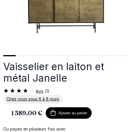
Vaisselier en laiton et
métal Janelle
Avis
(1)
Chez vous sous 6 à 8 jours
En savoir plus sur la livraison
1 589,00 €
Ajouter au panier
Ou payez en plusieurs fois avec