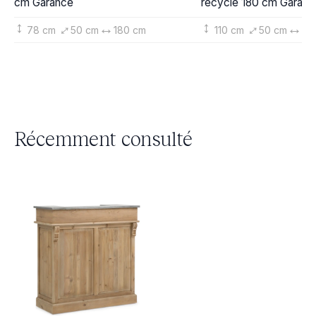
cm Garance
recyclé 180 cm Garanc
78 cm
50 cm
180 cm
110 cm
50 cm
18
Récemment consulté