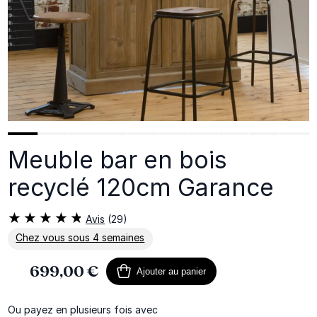
Meuble bar en bois
recyclé 120cm Garance
Avis
(29)
Chez vous sous 4 semaines
En savoir plus sur la livraison
699,00 €
Ajouter au panier
Ou payez en plusieurs fois avec