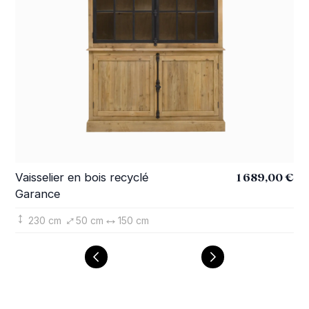
1 689,00 €
Vaisselier en bois recyclé
Mi
Garance
Ga
230 cm
50 cm
150 cm