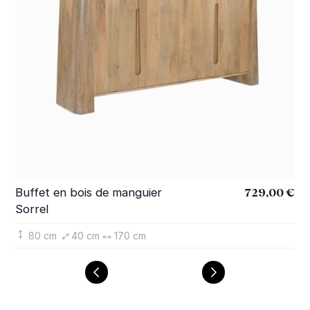
729,00 €
Buffet en bois de manguier
Me
Sorrel
So
80 cm
40 cm
170 cm