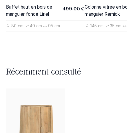
Buffet haut en bois de
Colonne vitrée en bois
499,00 €
manguier foncé Liriel
manguier Remick
80 cm
40 cm
95 cm
145 cm
35 cm
43
Récemment consulté