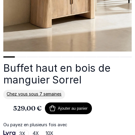
Buffet haut en bois de
manguier Sorrel
Chez vous sous 7 semaines
En savoir plus sur la livraison
529,00 €
Ajouter au panier
Ou payez en plusieurs fois avec
4X
10X
3X