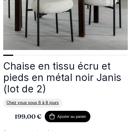
Chaise en tissu écru et
pieds en métal noir Janis
(lot de 2)
Chez vous sous 6 à 8 jours
En savoir plus sur la livraison
199,00 €
Ajouter au panier