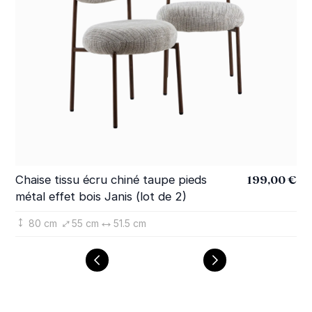
199,00 €
Chaise tissu écru chiné taupe pieds
Ch
métal effet bois Janis (lot de 2)
eff
80 cm
55 cm
51.5 cm