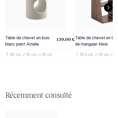
Table de chevet en bois
Table de chevet en boi
139,00 €
blanc peint Amelie
de manguier Irène
45 cm
35 cm
35 cm
55.5 cm
35 cm
3
Récemment consulté