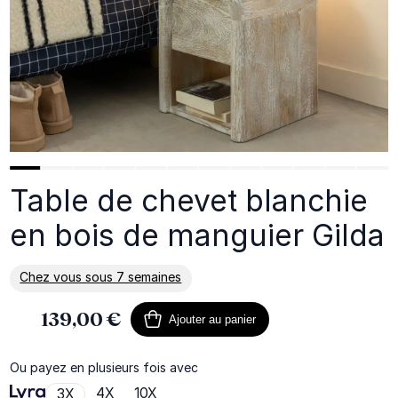
Table de chevet blanchie
en bois de manguier Gilda
Chez vous sous 7 semaines
En savoir plus sur la livraison
139,00 €
Ajouter au panier
Ou payez en plusieurs fois avec
4X
10X
3X