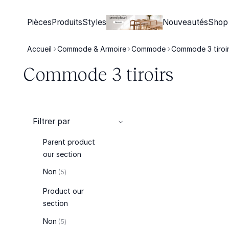
Pièces
Produits
Styles
Nouveautés
Shop
Accueil
Commode & Armoire
Commode
Commode 3 tiroi
Commode 3 tiroirs
Filtrer par
Parent product
our section
articles
Non
5
Product our
section
articles
Non
5