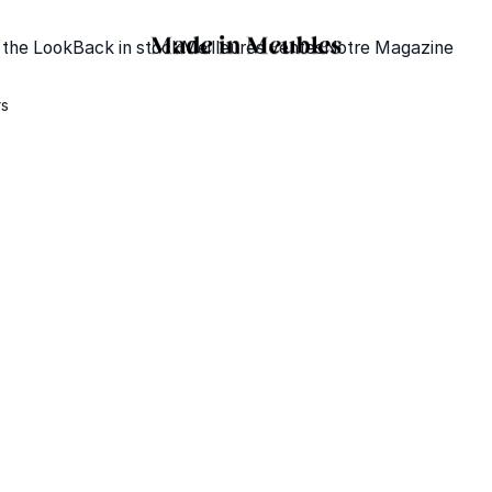
 the Look
Back in stock
Meilleures ventes
Notre Magazine
rs