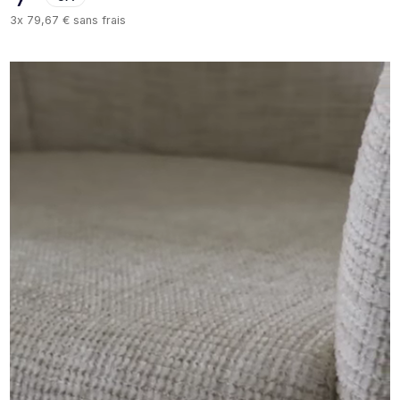
3x
79,67 €
sans frais