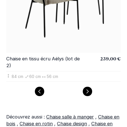
239,00 €
Chaise en tissu écru Aëlys (lot de
Ch
2)
2)
84 cm
60 cm
56 cm
Découvrez aussi :
Chaise salle à manger
,
Chaise en
bois
,
Chaise en rotin
,
Chaise design
,
Chaise en