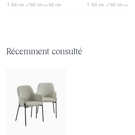
84 cm
60 cm
56 cm
84 cm
60 cm
56
Récemment consulté