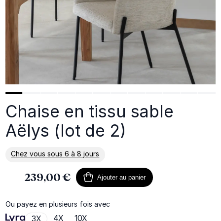
Chaise en tissu sable
Aëlys (lot de 2)
Chez vous sous 6 à 8 jours
En savoir plus sur la livraison
239,00 €
Ajouter au panier
Ou payez en plusieurs fois avec
4X
10X
3X