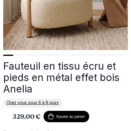
Fauteuil en tissu écru et
pieds en métal effet bois
Anelia
Chez vous sous 6 à 8 jours
En savoir plus sur la livraison
329,00 €
Ajouter au panier