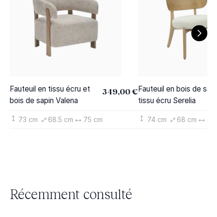
Fauteuil en tissu écru et
Fauteuil en bois de sapi
349,00 €
bois de sapin Valena
tissu écru Serelia
73 cm
68.5 cm
75 cm
74 cm
68 cm
63
Récemment consulté