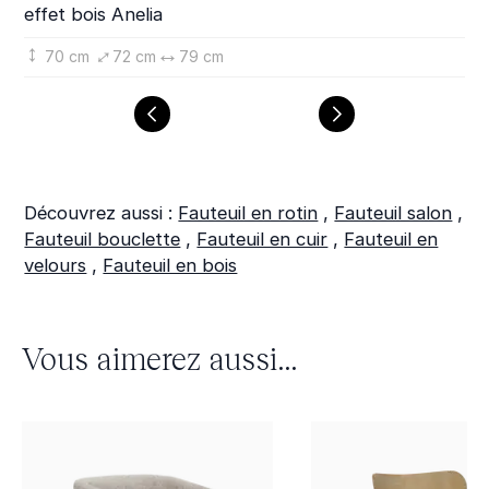
effet bois Anelia
en
70 cm
72 cm
79 cm
Découvrez aussi :
Fauteuil en rotin
,
Fauteuil salon
,
Fauteuil bouclette
,
Fauteuil en cuir
,
Fauteuil en
velours
,
Fauteuil en bois
Vous aimerez aussi...