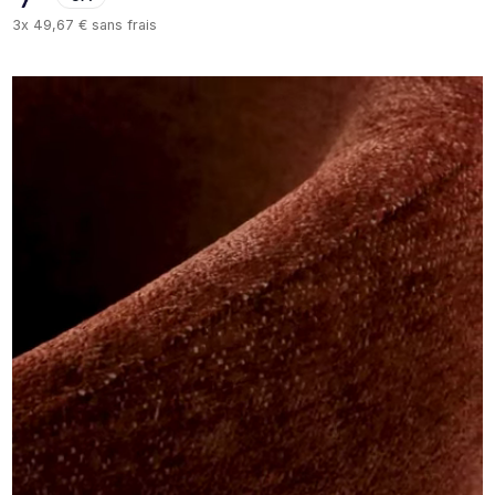
3x
49,67 €
sans frais