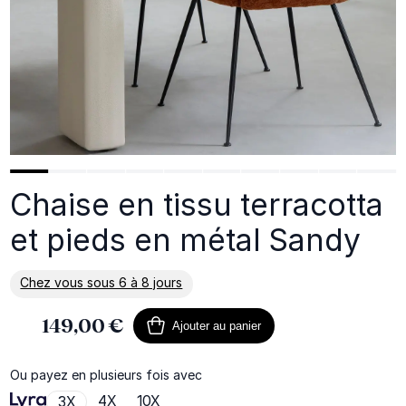
Chaise en tissu terracotta
et pieds en métal Sandy
Chez vous sous 6 à 8 jours
En savoir plus sur la livraison
149,00 €
Ajouter au panier
Ou payez en plusieurs fois avec
4X
10X
3X