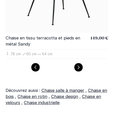
149,00 €
Chaise en tissu terracotta et pieds en
Ch
métal Sandy
Sa
78 cm
60 cm
64 cm
Découvrez aussi :
Chaise salle à manger
,
Chaise en
bois
,
Chaise en rotin
,
Chaise design
,
Chaise en
velours
,
Chaise industrielle