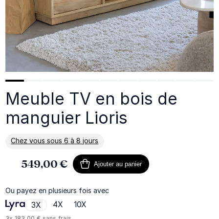
Meuble TV en bois de
manguier Lioris
Chez vous sous 6 à 8 jours
En savoir plus sur la livraison
549,00 €
Ajouter au panier
Ou payez en plusieurs fois avec
4X
10X
3X
3x
183,00 €
sans frais