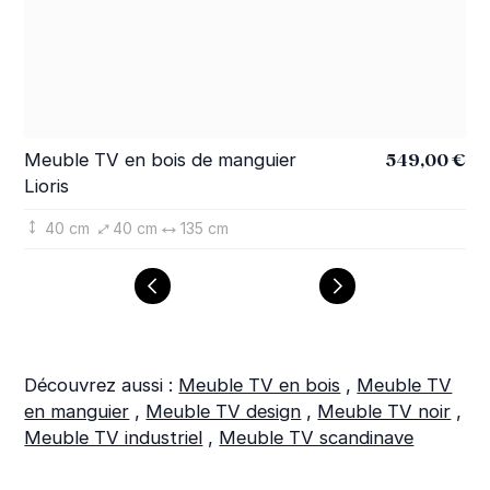
549,00 €
Meuble TV en bois de manguier
Co
Lioris
Lio
40 cm
40 cm
135 cm
Découvrez aussi :
Meuble TV en bois
,
Meuble TV
en manguier
,
Meuble TV design
,
Meuble TV noir
,
Meuble TV industriel
,
Meuble TV scandinave