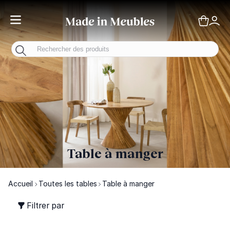
Toggle Nav
Panie
Mo
Table à manger
Accueil
Toutes les tables
Table à manger
Filtrer par