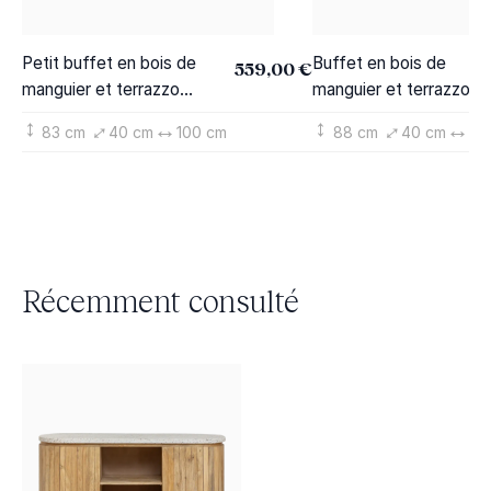
Petit buffet en bois de
Buffet en bois de
559,00 €
manguier et terrazzo
manguier et terrazzo
Ambrine
Ambrine
83 cm
40 cm
100 cm
88 cm
40 cm
16
Récemment consulté