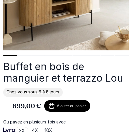
Buffet en bois de
manguier et terrazzo Lou
Chez vous sous 6 à 8 jours
En savoir plus sur la livraison
699,00 €
Ajouter au panier
Ou payez en plusieurs fois avec
4X
10X
3X