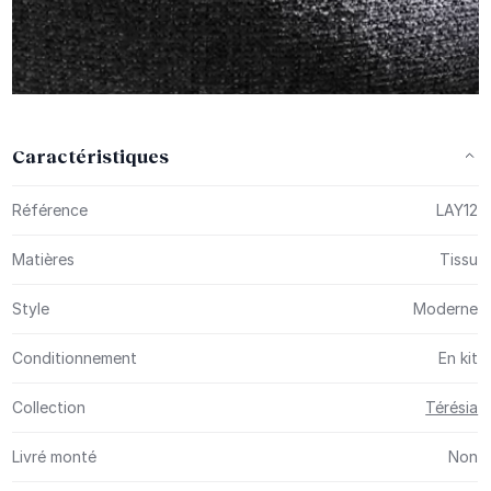
Caractéristiques
Plus d’information
Référence
LAY12
Matières
Tissu
Style
Moderne
Conditionnement
En kit
Collection
Térésia
Livré monté
Non