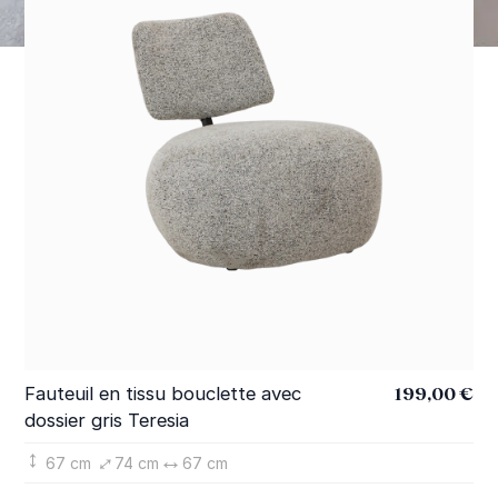
199,00 €
Fauteuil en tissu bouclette avec
Fa
dossier gris Teresia
do
67 cm
74 cm
67 cm