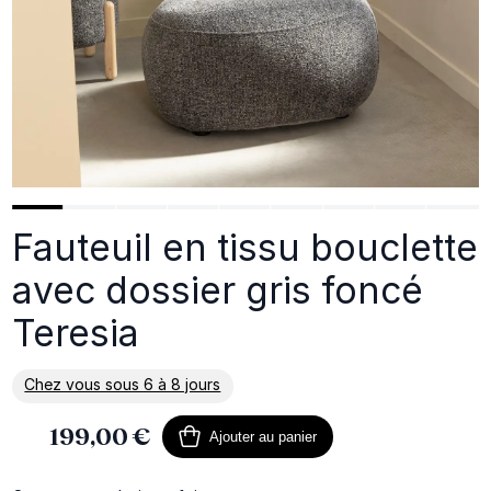
Fauteuil en tissu bouclette
avec dossier gris foncé
Teresia
Chez vous sous 6 à 8 jours
En savoir plus sur la livraison
199,00 €
Ajouter au panier