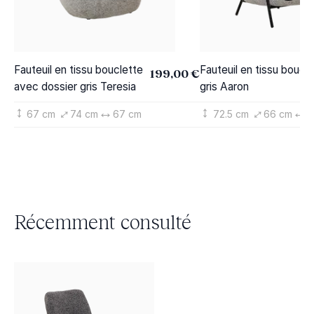
Fauteuil en tissu bouclette
Fauteuil en tissu boucl
199,00 €
avec dossier gris Teresia
gris Aaron
67 cm
74 cm
67 cm
72.5 cm
66 cm
7
Récemment consulté