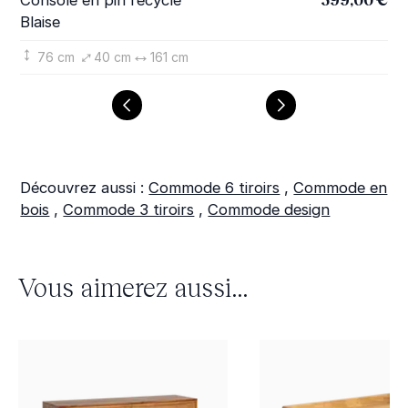
Console en pin recyclé
Ta
Blaise
Bla
76 cm
40 cm
161 cm
Découvrez aussi :
Commode 6 tiroirs
,
Commode en
bois
,
Commode 3 tiroirs
,
Commode design
Vous aimerez aussi...