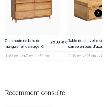
Commode en bois de
Table de chevet mural
799,00 €
manguier et cannage Rim
carrée en bois d'acacia
Orane
83 cm
47 cm
153 cm
18 cm
25 cm
40 
Récemment consulté