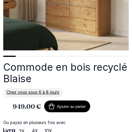
Commode en bois recyclé
Blaise
Chez vous sous 6 à 8 jours
En savoir plus sur la livraison
949,00 €
Ajouter au panier
Ou payez en plusieurs fois avec
4X
10X
3X